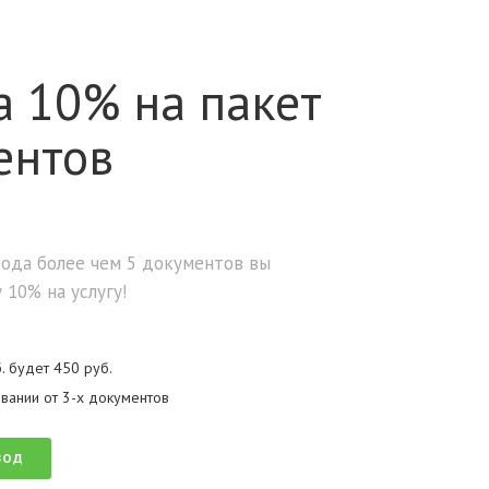
а 10% на пакет
ентов
вода более чем 5 документов вы
 10% на услугу!
. будет 450 руб.
вании от 3-х документов
ВОД