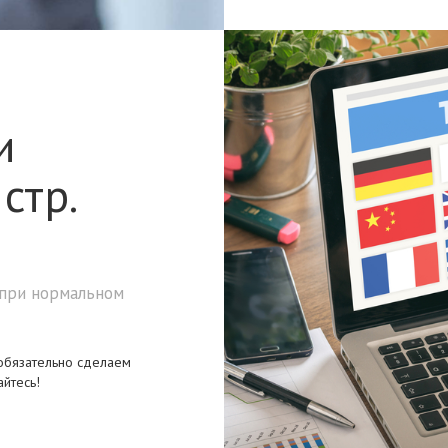
и
стр.
 при нормальном
 обязательно сделаем
йтесь!