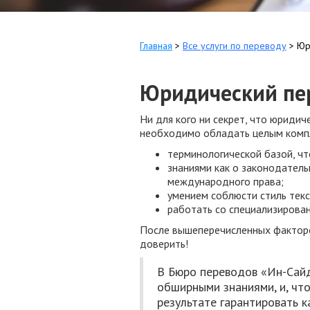
Главная
>
Все услуги по переводу
>
Юр
Юридический пер
Ни для кого ни секрет, что юриди
необходимо обладать целым комп
терминологической базой, чт
знаниями как о законодатель
международного права;
умением соблюсти стиль тек
работать со специализирова
После вышеперечисленных факторо
доверить!
В Бюро переводов «Ин-Сай
обширными знаниями, и, чт
результате гарантировать 